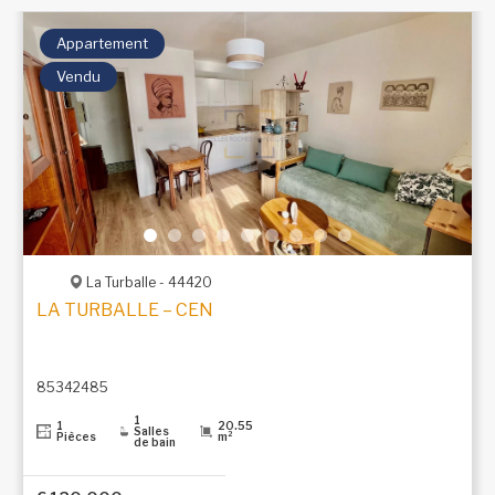
Appartement
Vendu
La Turballe - 44420
LA TURBALLE – CENTRE-VILLE PROCHE PORT ET PL
85342485
1
1
20.55
Salles
Pièces
m²
de bain