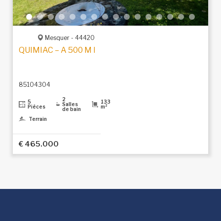
Mesquer - 44420
QUIMIAC – A 500 M DE LA PLAGE DE LANSÉRIA
85104304
2
5
133
Salles
Pièces
m²
de bain
Terrain
€ 465.000