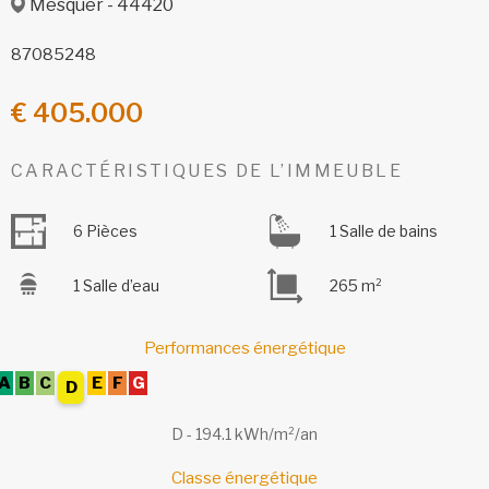
Mesquer - 44420
87085248
€ 405.000
CARACTÉRISTIQUES DE L’IMMEUBLE
6 Pièces
1 Salle de bains
1 Salle d’eau
265 m²
Performances énergétique
A
B
C
E
F
G
D
D - 194.1 kWh/m²/an
Classe énergétique