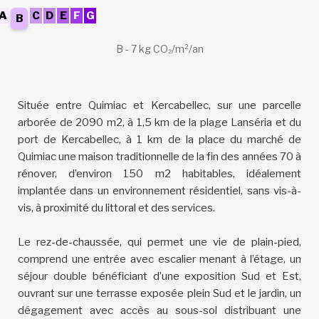
A
C
D
E
F
G
B
B - 7 kg CO₂/m²/an
Située entre Quimiac et Kercabellec, sur une parcelle
arborée de 2090 m2, à 1,5 km de la plage Lanséria et du
port de Kercabellec, à 1 km de la place du marché de
Quimiac une maison traditionnelle de la fin des années 70 à
rénover, d’environ 150 m2 habitables, idéalement
implantée dans un environnement résidentiel, sans vis-à-
vis, à proximité du littoral et des services.
Le rez-de-chaussée, qui permet une vie de plain-pied,
comprend une entrée avec escalier menant à l’étage, un
séjour double bénéficiant d’une exposition Sud et Est,
ouvrant sur une terrasse exposée plein Sud et le jardin, un
dégagement avec accès au sous-sol distribuant une