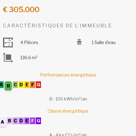
€ 305.000
CARACTÉRISTIQUES DE L’IMMEUBLE
4 Pièces
1 Salle d’eau
136.6 m²
Performances énergétique
A
C
D
E
F
G
B
B - 106 kWh/m²/an
Classe énergétique
B
C
D
E
F
G
A
A - 4 kg CO₂/m²/an