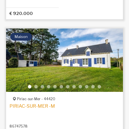
€ 920.000
Maison
Piriac-sur-Mer - 44420
PIRIAC-SUR-MER -MAISON ANCIENNE À RÉNOVER À 1
86747578