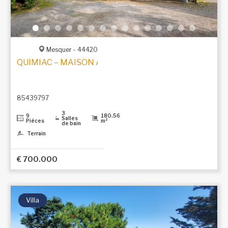
Mesquer - 44420
QUIMIAC – MAISON ANCIENNE EN PIERRE AVEC VUE
85439797
3
9
180.56
Salles
Pièces
m²
de bain
Terrain
€ 700.000
Villa