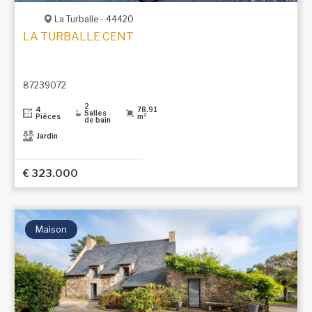
La Turballe - 44420
LA TURBALLE CENTRE, À 500 M DE LA
87239072
2
4
78.91
Salles
Pièces
m²
de bain
Jardin
€ 323.000
Maison