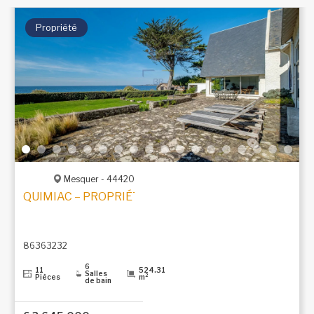
Propriété
Mesquer - 44420
QUIMIAC – PROPRIÉTÉ D’EXCEPTION AVEC VUE PANO
86363232
6
11
524.31
Salles
Pièces
m²
de bain