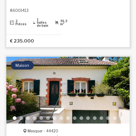
86001413
1
2
36.3
Salles
Pièces
m²
de bain
€ 235.000
Maison
Mesquer - 44420