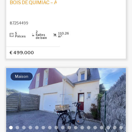
BOIS DE QUIMIAC – À 150 M DE LA PLACE DU MARCHÉ
87254499
2
5
110.26
Salles
Pièces
m²
de bain
€ 499.000
Maison