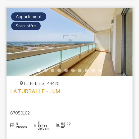
Appartement
Sous offre
La Turballe - 44420
LA TURBALLE – LUMINEUX T3 AVEC VUE PANORAMI
87050102
2
3
58.22
Salles
Pièces
m²
de bain