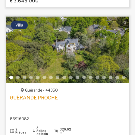
€ 3.645.000
Villa
Guérande - 44350
GUÉRANDE PROCHE REMPARTS – VILLA CONTEMPOR
86916082
3
9
326.62
Salles
Pièces
m²
de bain