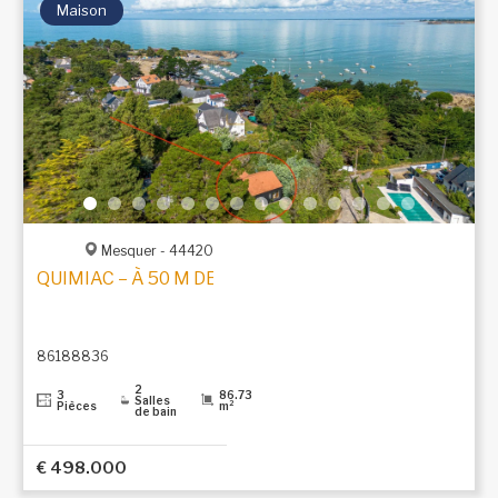
Maison
Mesquer - 44420
QUIMIAC – À 50 M DE LA PLAGE, DANS UN ÉCRIN DE 
86188836
2
3
86.73
Salles
Pièces
m²
de bain
€ 498.000