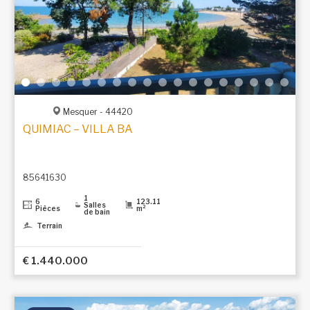
Mesquer - 44420
QUIMIAC – VILLA BALNÉAIRE FIN XIXe AVEC VUE SU
85641630
1
6
123.11
Salles
Pièces
m²
de bain
Terrain
€ 1.440.000