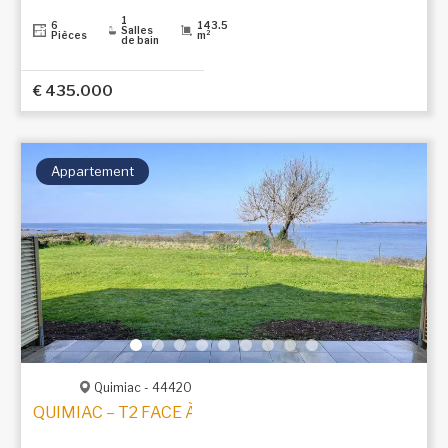
1
6
143.5
Salles
Pièces
m²
de bain
€ 435.000
Appartement
Quimiac - 44420
QUIMIAC – T2 FACE À LA MER AVEC ACCÈS DIRECT À