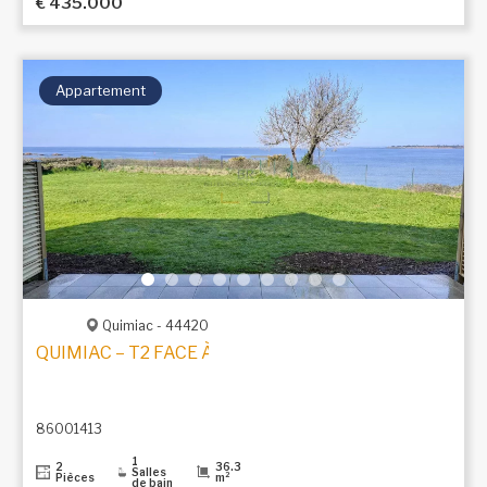
€ 435.000
Appartement
Quimiac - 44420
QUIMIAC – T2 FACE À LA MER AVEC ACCÈS DIRECT À
86001413
1
2
36.3
Salles
Pièces
m²
de bain