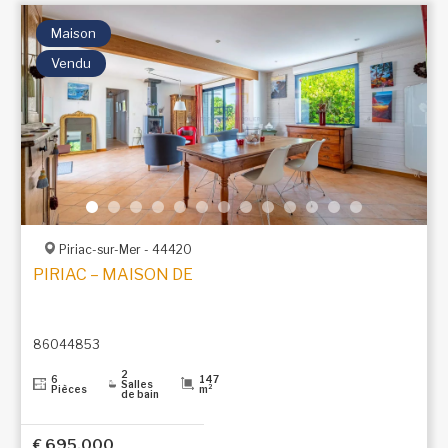
Maison
Vendu
Piriac-sur-Mer - 44420
PIRIAC – MAISON DE PLAIN-PIED À 200 M DE LA PLA
86044853
2
6
147
Salles
Pièces
m²
de bain
€ 695.000