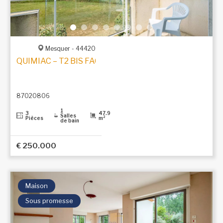
Mesquer - 44420
QUIMIAC – T2 BIS FACE À LA MER AVEC ACCÈS DIREC
87020806
1
3
47.9
Salles
Pièces
m²
de bain
€ 250.000
Maison
Sous promesse