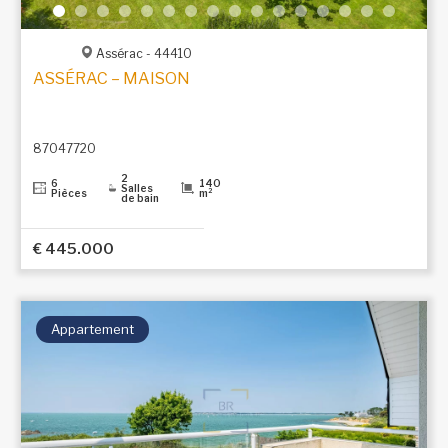
Assérac - 44410
ASSÉRAC – MAISON FAMILIALE DANS UN ÉCRIN DE 
87047720
2
6
140
Salles
Pièces
m²
de bain
€ 445.000
Appartement