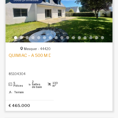
Mesquer - 44420
QUIMIAC – A 500 M DE LA PLAGE DE LANSÉRIA
85104304
2
5
133
Salles
Pièces
m²
de bain
Terrain
€ 465.000