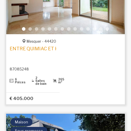
Mesquer - 44420
ENTRE QUIMIAC ET KERCABELLEC – À 1,5 KM DE LA 
87085248
2
6
265
Salles
Pièces
m²
de bain
€ 405.000
Maison
Sous promesse