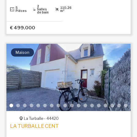
2
5
110.26
Salles
Pièces
m²
de bain
€ 499.000
Maison
La Turballe - 44420
LA TURBALLE CENTRE, À 500 M DE LA