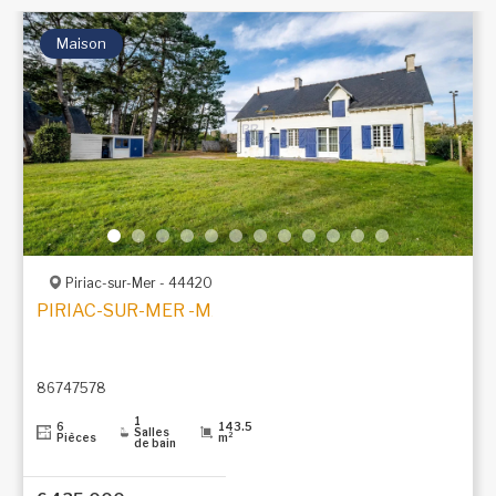
Maison
Piriac-sur-Mer - 44420
PIRIAC-SUR-MER -MAISON ANCIENNE À RÉNOVER À 1
86747578
1
6
143.5
Salles
Pièces
m²
de bain