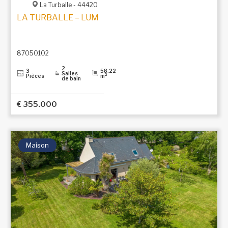
La Turballe - 44420
LA TURBALLE – LUMINEUX T3 AVEC VUE PANORAMI
87050102
2
3
58.22
Salles
Pièces
m²
de bain
€ 355.000
Maison