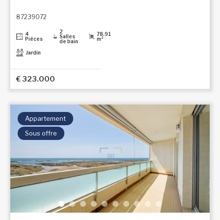
87239072
2
4
78.91
Salles
Pièces
m²
de bain
Jardin
€ 323.000
Appartement
Sous offre